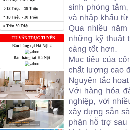
sinh phòng tắm, 
12 Triệu - 18 Triệu
và nhập khẩu t
18 Triệu - 30 Triệu
Qua nhiều năm h
Trên 30 Triệu
những kỹ thuật 
TƯ VẤN TRỰC TUYẾN
Bán hàng tại Hà Nội 2
càng tốt hơn.
Mục tiêu của cô
Bán hàng tại Hà Nội
chất lượng cao 
Nguyên tắc hoạt 
Với hàng hóa đả
nghiệp, với nhiề
xây dựng sẵn sà
phận hỗ trợ sau 