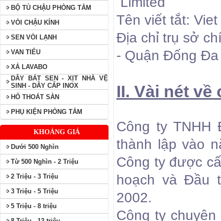
Limited
BỘ TỦ CHẬU PHÒNG TẮM
Tên viết tắt: Vie
VÒI CHẬU KÍNH
Địa chỉ trụ sở c
SEN VÒI LẠNH
- Quận Đống Đa 
VAN TIỂU
XẢ LAVABO
DÂY BÁT SEN - XỊT NHÀ VỆ
SINH - DÂY CẤP INOX
II. Vài nét về
HỐ THOÁT SÀN
PHỤ KIỆN PHÒNG TẮM
Công ty TNHH Đ
KHOẢNG GIÁ
thành lập vào 
Dưới 500 Nghìn
Công ty được cấ
Từ 500 Nghìn - 2 Triệu
hoạch và Đầu 
2 Triệu - 3 Triệu
3 Triệu - 5 Triệu
2002.
5 Triệu - 8 triệu
Công ty chuyên s
8 Triệu - 12 triệu