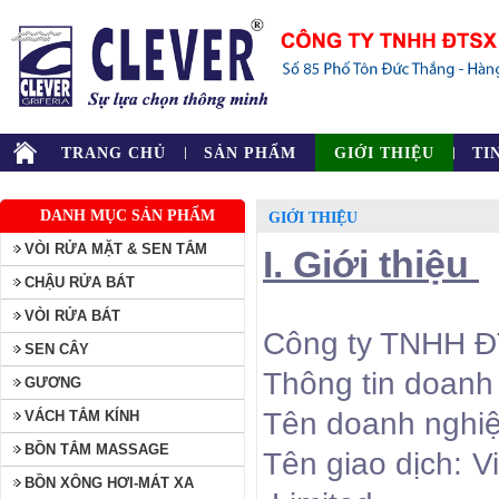
TRANG CHỦ
SẢN PHẨM
GIỚI THIỆU
TI
DANH MỤC SẢN PHẨM
GIỚI THIỆU
VÒI RỬA MẶT & SEN TẮM
I. Giới thiệu
CHẬU RỬA BÁT
VÒI RỬA BÁT
Công ty TNHH Đ
SEN CÂY
Thông tin doanh
GƯƠNG
Tên doanh nghi
VÁCH TẮM KÍNH
BỒN TẮM MASSAGE
Tên giao dịch: 
BỒN XÔNG HƠI-MÁT XA