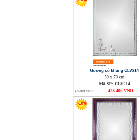
Gương có khung CLV214
50 x 70 cm
Mã SP: CLV214
428.400 VND
476.000 VND
-10%