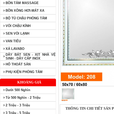
BỒN TẮM MASSAGE
BỒN XÔNG HƠI-MÁT XA
BỘ TỦ CHẬU PHÒNG TẮM
VÒI CHẬU KÍNH
SEN VÒI LẠNH
VAN TIỂU
XẢ LAVABO
DÂY BÁT SEN - XỊT NHÀ VỆ
SINH - DÂY CẤP INOX
HỐ THOÁT SÀN
PHỤ KIỆN PHÒNG TẮM
KHOẢNG GIÁ
Dưới 500 Nghìn
Từ 500 Nghìn - 2 Triệu
2 Triệu - 3 Triệu
THÔNG TIN CHI TIẾT SẢN
3 Triệu - 5 Triệu