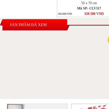
50 x 70 cm
Mã SP: CLV117
328.500 VND
365.000 VND
SẢN PHẨM ĐÃ XEM
4