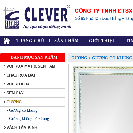
TRANG CHỦ
SẢN PHẨM
GIỚI THIỆU
TI
DANH MỤC SẢN PHẨM
GƯƠNG > GƯƠNG CÓ KHUNG
VÒI RỬA MẶT & SEN TẮM
CHẬU RỬA BÁT
VÒI RỬA BÁT
SEN CÂY
GƯƠNG
- Gương có khung
- Gương không có khung
VÁCH TẮM KÍNH