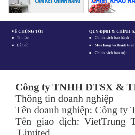
VỀ CHÚNG TÔI
QUY ĐỊNH & CHÍNH 
Tin tức
Chính sách bảo hành
Bản đồ
Mua hàng và thanh toán
Chính sách bảo mật
Công ty TNHH ĐTSX & TM
Thông tin doanh nghiệp
Tên doanh nghiệp: Công t
Tên giao dịch: VietTrung 
Limited