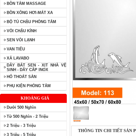
BỒN TẮM MASSAGE
BỒN XÔNG HƠI-MÁT XA
BỘ TỦ CHẬU PHÒNG TẮM
VÒI CHẬU KÍNH
SEN VÒI LẠNH
VAN TIỂU
XẢ LAVABO
DÂY BÁT SEN - XỊT NHÀ VỆ
SINH - DÂY CẤP INOX
HỐ THOÁT SÀN
PHỤ KIỆN PHÒNG TẮM
KHOẢNG GIÁ
Dưới 500 Nghìn
Từ 500 Nghìn - 2 Triệu
2 Triệu - 3 Triệu
THÔNG TIN CHI TIẾT SẢN
3 Triệu - 5 Triệu