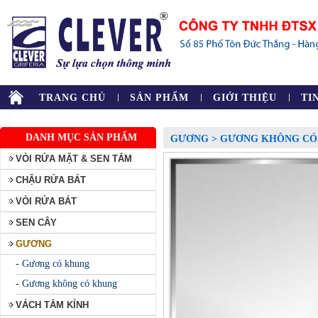
TRANG CHỦ
SẢN PHẨM
GIỚI THIỆU
TI
DANH MỤC SẢN PHẨM
GƯƠNG > GƯƠNG KHÔNG CÓ
VÒI RỬA MẶT & SEN TẮM
CHẬU RỬA BÁT
VÒI RỬA BÁT
SEN CÂY
GƯƠNG
- Gương có khung
- Gương không có khung
VÁCH TẮM KÍNH