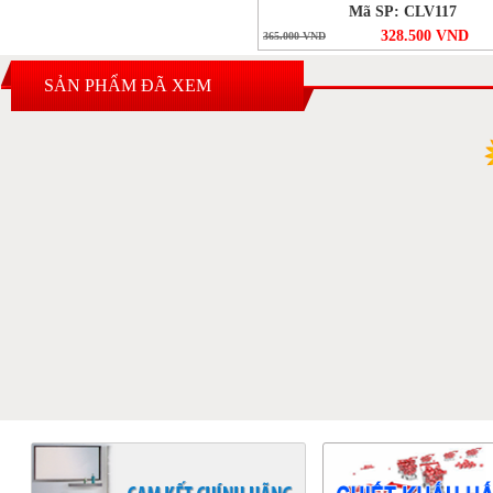
Mã SP: CLV117
328.500 VND
365.000 VND
SẢN PHẨM ĐÃ XEM
3