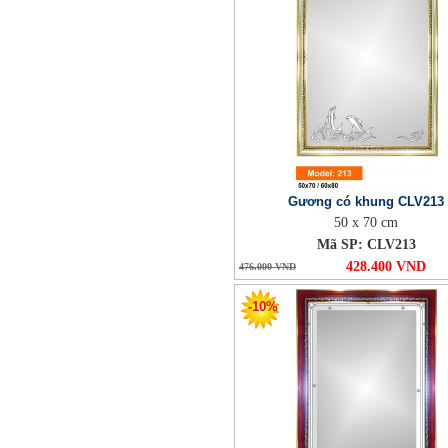
Gương có khung CLV213
50 x 70 cm
Mã SP: CLV213
428.400 VND
476.000 VND
-10%