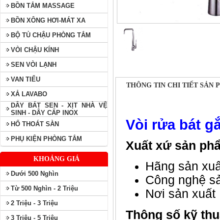
BỒN TẮM MASSAGE
BỒN XÔNG HƠI-MÁT XA
BỘ TỦ CHẬU PHÒNG TẮM
VÒI CHẬU KÍNH
SEN VÒI LẠNH
VAN TIỂU
THÔNG TIN CHI TIẾT SẢN
XẢ LAVABO
DÂY BÁT SEN - XỊT NHÀ VỆ
SINH - DÂY CẤP INOX
Vòi rửa bát g
HỐ THOÁT SÀN
PHỤ KIỆN PHÒNG TẮM
Xuất xứ sản ph
KHOẢNG GIÁ
Hãng sản xuấ
Dưới 500 Nghìn
Công nghệ sả
Từ 500 Nghìn - 2 Triệu
Nơi sản xuất
2 Triệu - 3 Triệu
Thông số kỹ thu
3 Triệu - 5 Triệu