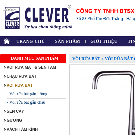
TRANG CHỦ
SẢN PHẨM
GIỚI THIỆU
TI
DANH MỤC SẢN PHẨM
VÒI RỬA BÁT > VÒI RỬA BÁT
VÒI RỬA MẶT & SEN TẮM
CHẬU RỬA BÁT
VÒI RỬA BÁT
- Vòi rửa bát gắn tường
- Vòi rửa bát gắn chậu
SEN CÂY
GƯƠNG
VÁCH TẮM KÍNH