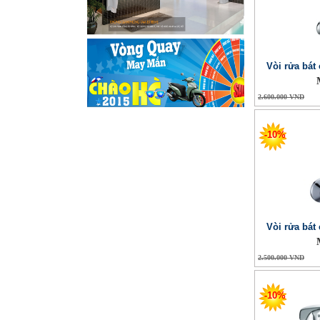
Vòi rửa bát
2.600.000 VND
-10%
Vòi rửa bát
2.500.000 VND
-10%