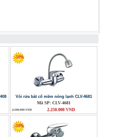
-10%
4408
Vòi rửa bát cổ mềm nóng lạnh CLV-4681
Mã SP: CLV-4681
2.250.000 VND
2.500.000 VND
-10%