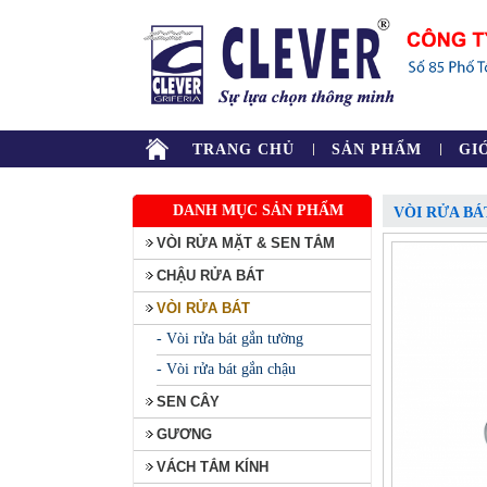
TRANG CHỦ
SẢN PHẨM
GI
DANH MỤC SẢN PHẨM
VÒI RỬA BÁ
VÒI RỬA MẶT & SEN TẮM
CHẬU RỬA BÁT
VÒI RỬA BÁT
- Vòi rửa bát gắn tường
- Vòi rửa bát gắn chậu
SEN CÂY
GƯƠNG
VÁCH TẮM KÍNH