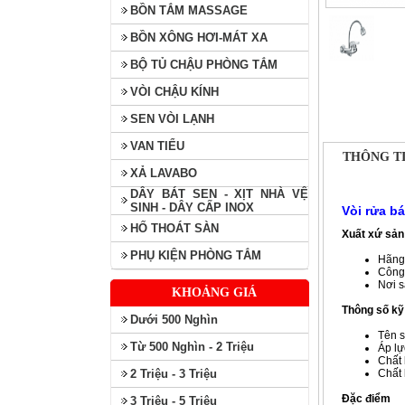
BỒN TẮM MASSAGE
BỒN XÔNG HƠI-MÁT XA
BỘ TỦ CHẬU PHÒNG TẮM
VÒI CHẬU KÍNH
SEN VÒI LẠNH
VAN TIỂU
THÔNG TI
XẢ LAVABO
DÂY BÁT SEN - XỊT NHÀ VỆ
SINH - DÂY CẤP INOX
Vòi rửa b
HỐ THOÁT SÀN
Xuất xứ sả
PHỤ KIỆN PHÒNG TẮM
Hãng 
Công 
Nơi s
KHOẢNG GIÁ
Thông số kỹ
Dưới 500 Nghìn
Tên 
Từ 500 Nghìn - 2 Triệu
Áp l
Chất 
2 Triệu - 3 Triệu
Chất 
Đặc điểm
3 Triệu - 5 Triệu