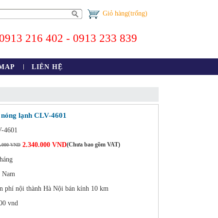
Giỏ hàng(trống)
0913 216 402 - 0913 233 839
EMAP
LIÊN HỆ
 nóng lạnh CLV-4601
-4601
2.340.000 VND
(Chưa bao gồm VAT)
0.000 VND
háng
t Nam
n phí nội thành Hà Nội bán kính 10 km
00 vnd