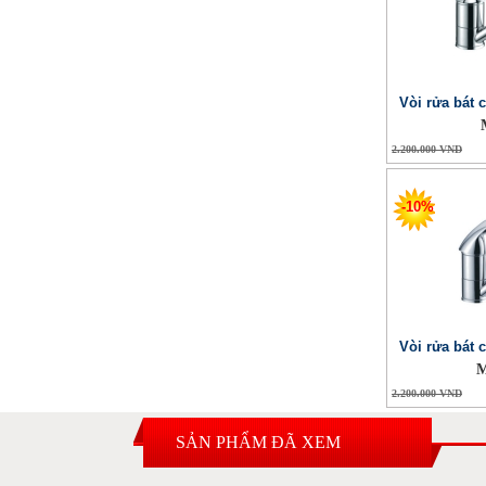
Vòi rửa bát 
2.200.000 VND
-10%
Vòi rửa bát 
M
2.200.000 VND
SẢN PHẨM ĐÃ XEM