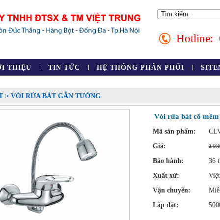
Hotline:
ỚI THIỆU
TIN TỨC
HỆ THỐNG PHÂN PHỐI
SIT
T > VÒI RỬA BÁT GẮN TƯỜNG
Vòi rửa bát cổ mềm
Mã sản phẩm:
CLV
Giá:
2.60
Bảo hành:
36 t
Xuất xứ:
Việ
Vận chuyển:
Miễ
Lắp đặt:
500