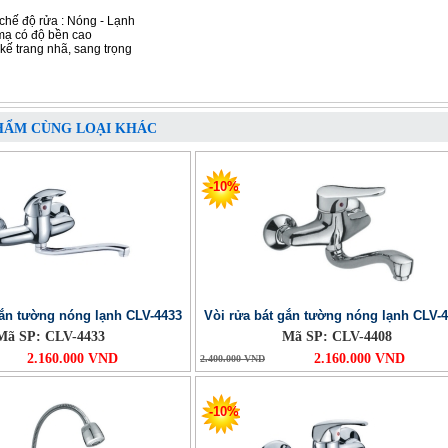
chế độ rửa : Nóng - Lạnh
ạ có độ bền cao
 kế trang nhã, sang trọng
HẨM CÙNG LOẠI KHÁC
-10%
gắn tường nóng lạnh CLV-4433
Vòi rửa bát gắn tường nóng lạnh CLV-
Mã SP: CLV-4433
Mã SP: CLV-4408
2.160.000 VND
2.160.000 VND
2.400.000 VND
-10%