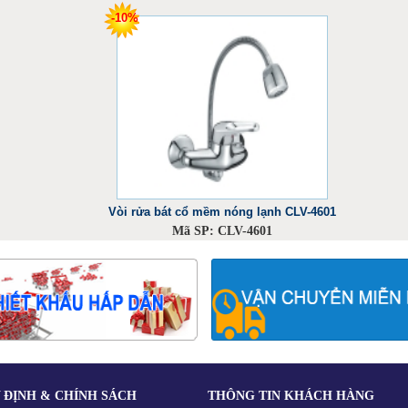
-10%
Vòi rửa bát cổ mềm nóng lạnh CLV-4601
Mã SP: CLV-4601
2.340.000 VND
2.600.000 VND
 ĐỊNH & CHÍNH SÁCH
THÔNG TIN KHÁCH HÀNG