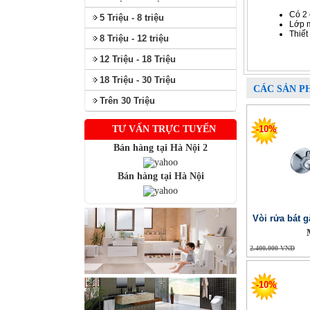
Có 2 
5 Triệu - 8 triệu
Lớp m
Thiết
8 Triệu - 12 triệu
12 Triệu - 18 Triệu
18 Triệu - 30 Triệu
CÁC SẢN P
Trên 30 Triệu
TƯ VẤN TRỰC TUYẾN
-10%
Bán hàng tại Hà Nội 2
Bán hàng tại Hà Nội
Vòi rửa bát 
2.400.000 VND
-10%