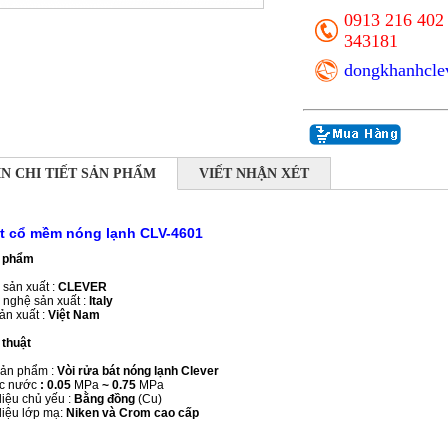
0913 216 402 
343181
dongkhanhcl
N CHI TIẾT SẢN PHẨM
VIẾT NHẬN XÉT
át cổ mềm nóng lạnh CLV-4601
n phẩm
sản xuất :
CLEVER
nghệ sản xuất :
Italy
ản xuất :
Việt Nam
 thuật
sản phẩm :
Vòi rửa bát nóng lạnh Clever
ực nước
: 0.05
MPa
~ 0.75
MPa
liệu chủ yếu :
Bằng đồng
(Cu)
liệu lớp mạ:
Niken và Crom cao cấp