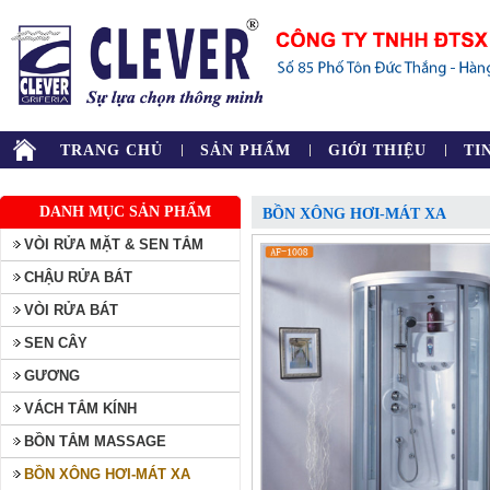
TRANG CHỦ
SẢN PHẨM
GIỚI THIỆU
TI
DANH MỤC SẢN PHẨM
BỒN XÔNG HƠI-MÁT XA
VÒI RỬA MẶT & SEN TẮM
CHẬU RỬA BÁT
VÒI RỬA BÁT
SEN CÂY
GƯƠNG
VÁCH TẮM KÍNH
BỒN TẮM MASSAGE
BỒN XÔNG HƠI-MÁT XA