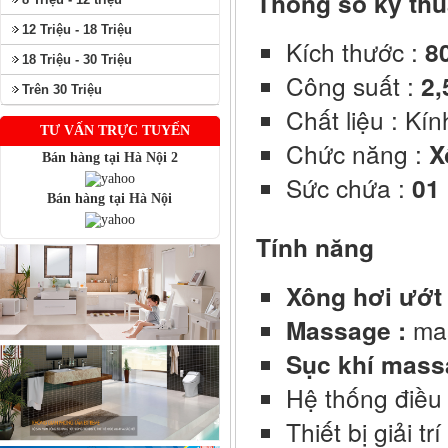
Thông số kỹ thu
12 Triệu - 18 Triệu
Kích thước :
8
18 Triệu - 30 Triệu
Công suất :
2
Trên 30 Triệu
Chất liệu : Kí
TƯ VẤN TRỰC TUYẾN
Chức năng :
X
Bán hàng tại Hà Nội 2
Sức chứa :
01
Bán hàng tại Hà Nội
Tính năng
Xông hơi ướt
Massage :
ma
Sục khí mass
Hệ thống điều 
Thiết bị giải t