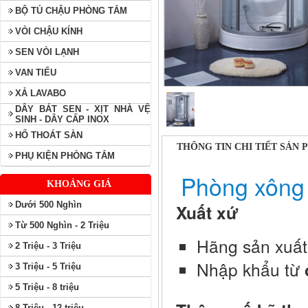
BỘ TỦ CHẬU PHÒNG TẮM
VÒI CHẬU KÍNH
SEN VÒI LẠNH
VAN TIỂU
XẢ LAVABO
DÂY BÁT SEN - XỊT NHÀ VỆ
SINH - DÂY CẤP INOX
HỐ THOÁT SÀN
THÔNG TIN CHI TIẾT SẢN
PHỤ KIỆN PHÒNG TẮM
Phòng xông
KHOẢNG GIÁ
Dưới 500 Nghìn
Xuất xứ
Từ 500 Nghìn - 2 Triệu
Hãng sản xuất
2 Triệu - 3 Triệu
Nhập khẩu từ
3 Triệu - 5 Triệu
5 Triệu - 8 triệu
8 Triệu - 12 triệu