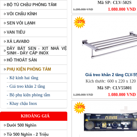
Mã SP: CLV-502S
BỘ TỦ CHẬU PHÒNG TẮM
1.080.000 VND
1.200.000 VND
VÒI CHẬU KÍNH
-10%
SEN VÒI LẠNH
VAN TIỂU
XẢ LAVABO
DÂY BÁT SEN - XỊT NHÀ VỆ
SINH - DÂY CẤP INOX
HỐ THOÁT SÀN
PHỤ KIỆN PHÒNG TẮM
Giá treo khăn 2 tầng CLV-5
- Kệ kính hai tầng
Kích thước: 600 x 220 x 12
- Giá treo khăn 2 tầng
Mã SP: CLV55801
1.080.000 VND
- Bộ phụ kiện phòng tắm
1.200.000 VND
- Khay chậu Inox
-10%
KHOẢNG GIÁ
Dưới 500 Nghìn
Từ 500 Nghìn - 2 Triệu