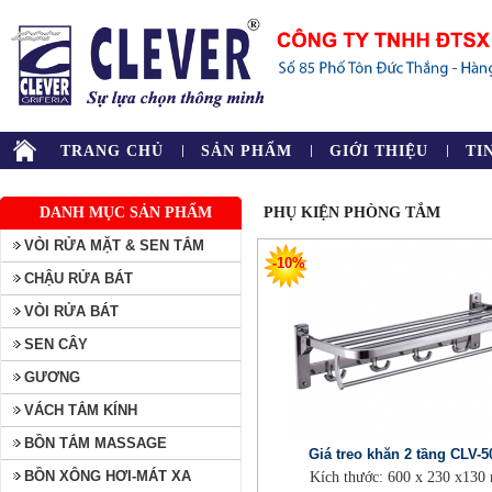
TRANG CHỦ
SẢN PHẨM
GIỚI THIỆU
TI
DANH MỤC SẢN PHẨM
PHỤ KIỆN PHÒNG TẮM
VÒI RỬA MẶT & SEN TẮM
-10%
CHẬU RỬA BÁT
VÒI RỬA BÁT
SEN CÂY
GƯƠNG
VÁCH TẮM KÍNH
BỒN TẮM MASSAGE
Giá treo khăn 2 tầng CLV-
BỒN XÔNG HƠI-MÁT XA
Kích thước: 600 x 230 x13