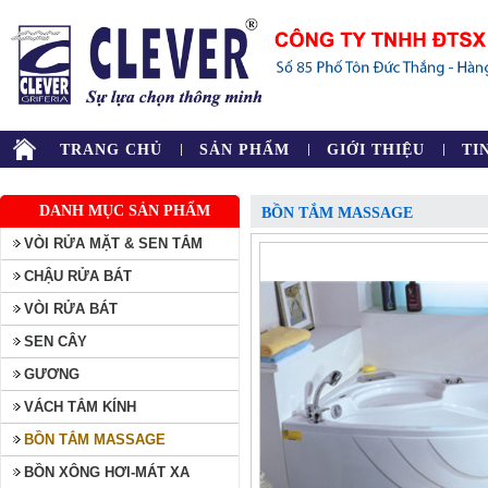
TRANG CHỦ
SẢN PHẨM
GIỚI THIỆU
TI
DANH MỤC SẢN PHẨM
BỒN TẮM MASSAGE
VÒI RỬA MẶT & SEN TẮM
CHẬU RỬA BÁT
VÒI RỬA BÁT
SEN CÂY
GƯƠNG
VÁCH TẮM KÍNH
BỒN TẮM MASSAGE
BỒN XÔNG HƠI-MÁT XA