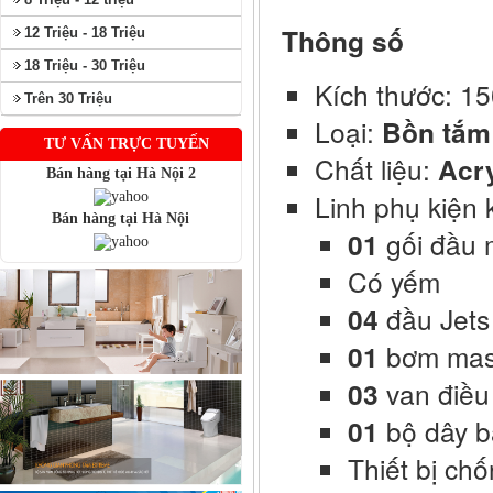
Thông số
12 Triệu - 18 Triệu
18 Triệu - 30 Triệu
Kích thước: 1
Trên 30 Triệu
Loại:
Bồn tắm
TƯ VẤN TRỰC TUYẾN
Chất liệu:
Acry
Bán hàng tại Hà Nội 2
Linh phụ kiện 
Bán hàng tại Hà Nội
01
gối đầu
Có yếm
04
đầu Jets
01
bơm ma
03
van điều
01
bộ dây bá
Thiết bị chố