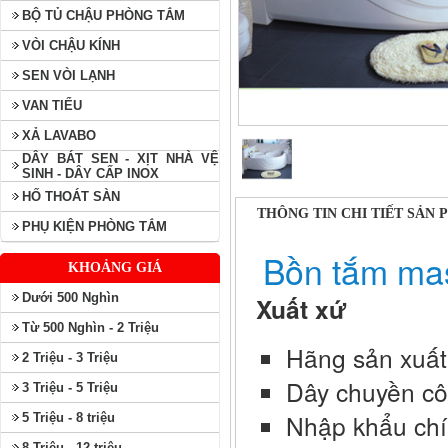
BỘ TỦ CHẬU PHÒNG TẮM
VÒI CHẬU KÍNH
SEN VÒI LẠNH
VAN TIỂU
XẢ LAVABO
DÂY BÁT SEN - XỊT NHÀ VỆ
SINH - DÂY CẤP INOX
HỐ THOÁT SÀN
THÔNG TIN CHI TIẾT SẢN
PHỤ KIỆN PHÒNG TẮM
Bồn tắm ma
KHOẢNG GIÁ
Dưới 500 Nghìn
Xuất xứ
Từ 500 Nghìn - 2 Triệu
Hãng sản xuất
2 Triệu - 3 Triệu
Dây chuyền cô
3 Triệu - 5 Triệu
Nhập khẩu chi
5 Triệu - 8 triệu
8 Triệu - 12 triệu