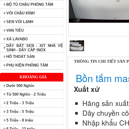
BỘ TỦ CHẬU PHÒNG TẮM
VÒI CHẬU KÍNH
SEN VÒI LẠNH
VAN TIỂU
XẢ LAVABO
DÂY BÁT SEN - XỊT NHÀ VỆ
SINH - DÂY CẤP INOX
HỐ THOÁT SÀN
THÔNG TIN CHI TIẾT SẢN
PHỤ KIỆN PHÒNG TẮM
Bồn tắm ma
KHOẢNG GIÁ
Dưới 500 Nghìn
Xuất xứ
Từ 500 Nghìn - 2 Triệu
Hãng sản xuất
2 Triệu - 3 Triệu
Dây chuyền cô
3 Triệu - 5 Triệu
Nhập khẩu C
5 Triệu - 8 triệu
8 Triệu - 12 triệu