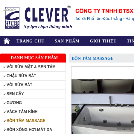
TRANG CHỦ
SẢN PHẨM
GIỚI THIỆU
TI
DANH MỤC SẢN PHẨM
BỒN TẮM MASSAGE
VÒI RỬA MẶT & SEN TẮM
CHẬU RỬA BÁT
VÒI RỬA BÁT
SEN CÂY
GƯƠNG
VÁCH TẮM KÍNH
BỒN TẮM MASSAGE
BỒN XÔNG HƠI-MÁT XA