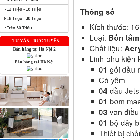
Thông số
12 Triệu - 18 Triệu
18 Triệu - 30 Triệu
Kích thước: 
Trên 30 Triệu
Loại:
Bồn tắm
TƯ VẤN TRỰC TUYẾN
Chất liệu:
Acry
Bán hàng tại Hà Nội 2
Linh phụ kiện 
Bán hàng tại Hà Nội
01
gối đầu
Có yếm
04
đầu Jets
01
bơm ma
03
van điều
01
bộ dây bá
Thiết bị chố